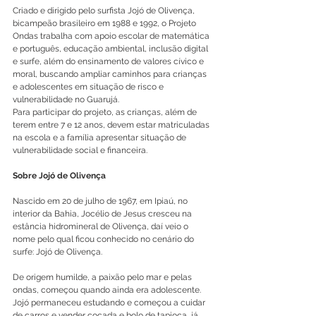
Criado e dirigido pelo surfista Jojó de Olivença, 
bicampeão brasileiro em 1988 e 1992, o Projeto 
Ondas trabalha com apoio escolar de matemática 
e português, educação ambiental, inclusão digital 
e surfe, além do ensinamento de valores cívico e 
moral, buscando ampliar caminhos para crianças 
e adolescentes em situação de risco e 
vulnerabilidade no Guarujá.
Para participar do projeto, as crianças, além de 
terem entre 7 e 12 anos, devem estar matriculadas 
na escola e a família apresentar situação de 
vulnerabilidade social e financeira.
Sobre Jojó de Olivença
Nascido em 20 de julho de 1967, em Ipiaú, no 
interior da Bahia, Jocélio de Jesus cresceu na 
estância hidromineral de Olivença, daí veio o 
nome pelo qual ficou conhecido no cenário do 
surfe: Jojó de Olivença.
De origem humilde, a paixão pelo mar e pelas 
ondas, começou quando ainda era adolescente. 
Jojó permaneceu estudando e começou a cuidar 
de carros e vender cocada e bolo de tapioca, já 