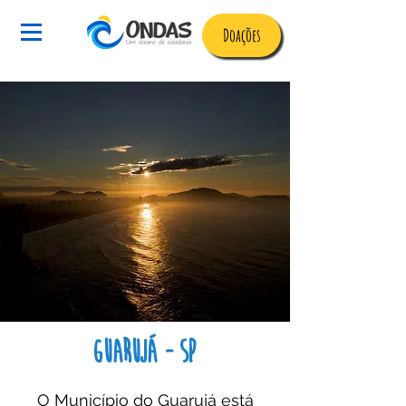
Doações
guarujá - sp
O Município do Guarujá está