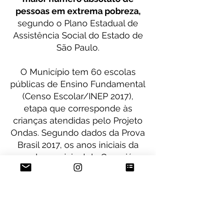
pessoas em extrema pobreza,
segundo o Plano Estadual de
Assistência Social do Estado de
São Paulo.
O Município tem 60 escolas
públicas de Ensino Fundamental
(Censo Escolar/INEP 2017),
etapa que corresponde às
crianças atendidas pelo Projeto
Ondas. Segundo dados da Prova
Brasil 2017, os anos iniciais da
rede municipal do Guarujá
obtiveram média de 6,2 no Ideb
- Índice de Desenvolvimento da
Educação Básica, tendo
ultrapassado a meta do
município de 5,8. Para os anos