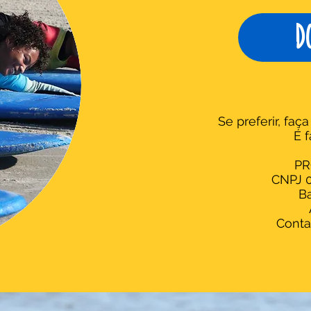
d
Se preferir, faç
É f
PR
CNPJ 0
B
Conta