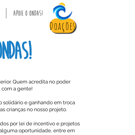
APOIE O ONDAS!
Doações
ONDAS!
erior. Quem acredita no poder
á com a gente!
ub solidário e ganhando em troca
s crianças no nosso projeto.
s por lei de incentivo e projetos
r alguma oportunidade, entre em