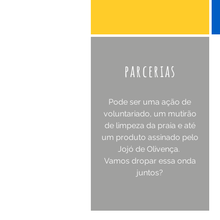
parcerias
Pode ser uma ação de
voluntariado, um mutirão
de limpeza da praia e até
um produto assinado pelo
Jojó de Olivença.
Vamos dropar essa onda
juntos?