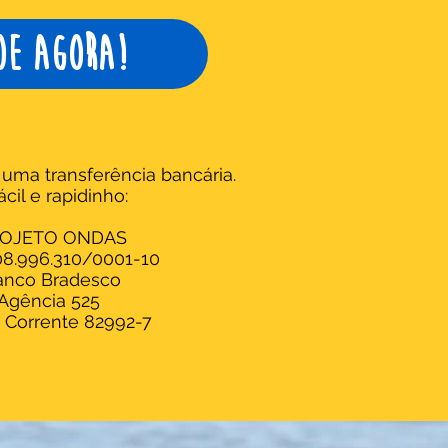
oe agora!
a uma transferência bancária.
ácil e rapidinho:
OJETO ONDAS
8.996.310/0001-10
anco Bradesco
Agência 525
 Corrente 82992-7