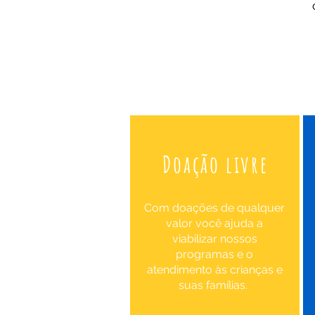
Doação livre
Com doações de qualquer
valor você ajuda a
viabilizar nossos
programas e o
atendimento às crianças e
suas famílias.