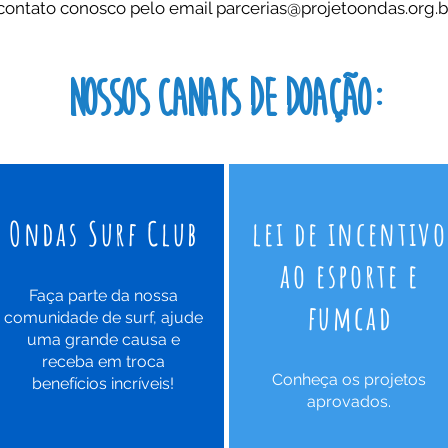
contato conosco pelo email
parcerias@projetoondas.org.b
nossos canais de doação:
Ondas Surf Club
lei de incentivo
ao esporte e
Faça parte da nossa
fumcad
comunidade de surf, ajude
uma grande causa e
receba em troca
Conheça os projetos
benefícios incríveis!
aprovados.