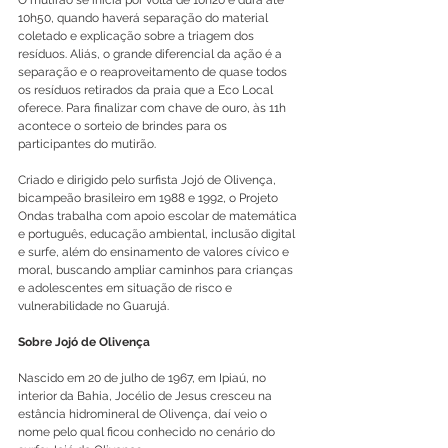
O mutirão se inicia por volta de 10h20 e dura até 
10h50, quando haverá separação do material 
coletado e explicação sobre a triagem dos 
resíduos. Aliás, o grande diferencial da ação é a 
separação e o reaproveitamento de quase todos 
os resíduos retirados da praia que a Eco Local 
oferece. Para finalizar com chave de ouro, às 11h 
acontece o sorteio de brindes para os 
participantes do mutirão.
Criado e dirigido pelo surfista Jojó de Olivença, 
bicampeão brasileiro em 1988 e 1992, o Projeto 
Ondas trabalha com apoio escolar de matemática 
e português, educação ambiental, inclusão digital 
e surfe, além do ensinamento de valores cívico e 
moral, buscando ampliar caminhos para crianças 
e adolescentes em situação de risco e 
vulnerabilidade no Guarujá.
Sobre Jojó de Olivença
Nascido em 20 de julho de 1967, em Ipiaú, no 
interior da Bahia, Jocélio de Jesus cresceu na 
estância hidromineral de Olivença, daí veio o 
nome pelo qual ficou conhecido no cenário do 