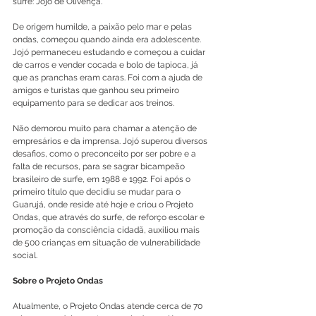
surfe: Jojó de Olivença.
De origem humilde, a paixão pelo mar e pelas 
ondas, começou quando ainda era adolescente. 
Jojó permaneceu estudando e começou a cuidar 
de carros e vender cocada e bolo de tapioca, já 
que as pranchas eram caras. Foi com a ajuda de 
amigos e turistas que ganhou seu primeiro 
equipamento para se dedicar aos treinos.
Não demorou muito para chamar a atenção de 
empresários e da imprensa. Jojó superou diversos 
desafios, como o preconceito por ser pobre e a 
falta de recursos, para se sagrar bicampeão 
brasileiro de surfe, em 1988 e 1992. Foi após o 
primeiro título que decidiu se mudar para o 
Guarujá, onde reside até hoje e criou o Projeto 
Ondas, que através do surfe, de reforço escolar e 
promoção da consciência cidadã, auxiliou mais 
de 500 crianças em situação de vulnerabilidade 
social.
Sobre o Projeto Ondas
Atualmente, o Projeto Ondas atende cerca de 70 